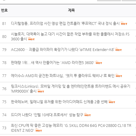
번호
제목
81
디지털청풍, 프리미엄 사진·영상 편집 컨트롤러 ‘루프덱CT’ 국내 정식 출시
시놀로지, 대역폭이 높고 대기 시간이 짧은 작업 부하를 위한 올플래시 저장소 FS
80
3600 출시
79
AC2600… 괴물급 와이파이 확장기가 나왔다 ‘ipTIME Extender-A8’
78
판매량 1위...새 역사 만들어가는 'AMD 라이젠5 3600'
77
에이수스·AMD의 굳건한 파트너십, '엣지 투 클라우드 웨비나'로 확인
링크시스(Linksys), 모바일 게이밍 및 홈 엔터테인먼트용 트라이밴드 메시 공유기
76
‘MR9000X’ 출시
75
한국레노버, 밀레니얼 유저를 위한 아이디어패드 신제품 2종 선봬
74
드디어 나왔다 '인텔 10세대 프로세서' 성능 탐구
최신 CPU에 딱 좋은 고성능 메모리 'G.SKILL DDR4 64G PC4-28800 CL18 TR
73
IDENT Z NEO'