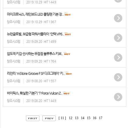
창조시스템
2019.10.29
HIT 1449
마이크로닉스, 레인보드 LED 쿨링팬 기본 장..
창조시스템
2019.10.29
HIT 1367
뉴런글로벌, 보급형 파워서플라이 '안텍 VP6..
창조시스템
2019.09.20
HIT 1499
압도적 키감 선사하는 무접점 블루투스 키보..
창조시스템
2019.09.20
HIT 1764
리안리 'mStone Groove F SF 다크그레이' 키..
창조시스템
2019.08.20
HIT 1557
바이픽스, 확실한 기본기 'T-Force Vulcan Z..
창조시스템
2019.08.20
HIT 1449
[ 11 ]
12
13
14
15
16
17