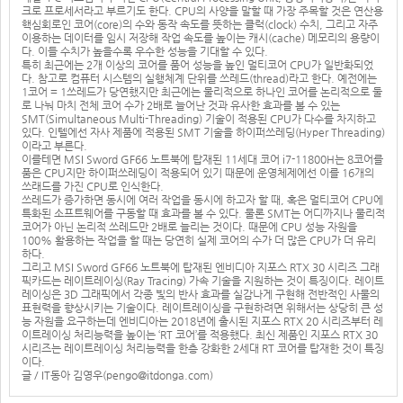
크로 프로세서라고 부르기도 한다. CPU의 사양을 말할 때 가장 주목할 것은 연산용
핵심회로인 코어(core)의 수와 동작 속도를 뜻하는 클럭(clock) 수치, 그리고 자주
이용하는 데이터를 임시 저장해 작업 속도를 높이는 캐시(cache) 메모리의 용량이
다. 이들 수치가 높을수록 우수한 성능을 기대할 수 있다.
특히 최근에는 2개 이상의 코어를 품어 성능을 높인 멀티코어 CPU가 일반화되었
다. 참고로 컴퓨터 시스템의 실행체계 단위를 쓰레드(thread)라고 한다. 예전에는
1코어 = 1쓰레드가 당연했지만 최근에는 물리적으로 하나인 코어를 논리적으로 둘
로 나눠 마치 전체 코어 수가 2배로 늘어난 것과 유사한 효과를 볼 수 있는
SMT(Simultaneous Multi-Threading) 기술이 적용된 CPU가 다수를 차지하고
있다. 인텔에선 자사 제품에 적용된 SMT 기술을 하이퍼쓰레딩(Hyper Threading)
이라고 부른다.
이를테면 MSI Sword GF66 노트북에 탑재된 11세대 코어 i7-11800H는 8코어를
품은 CPU지만 하이퍼쓰레딩이 적용되어 있기 때문에 운영체제에선 이를 16개의
쓰래드를 가진 CPU로 인식한다.
쓰레드가 증가하면 동시에 여러 작업을 동시에 하고자 할 때, 혹은 멀티코어 CPU에
특화된 소프트웨어를 구동할 때 효과를 볼 수 있다. 물론 SMT는 어디까지나 물리적
코어가 아닌 논리적 쓰레드만 2배로 늘리는 것이다. 때문에 CPU 성능 자원을
100% 활용하는 작업을 할 때는 당연히 실제 코어의 수가 더 많은 CPU가 더 유리
하다.
그리고 MSI Sword GF66 노트북에 탑재된 엔비디아 지포스 RTX 30 시리즈 그래
픽카드는 레이트레이싱(Ray Tracing) 가속 기술을 지원하는 것이 특징이다. 레이트
레이싱은 3D 그래픽에서 각종 빛의 반사 효과를 실감나게 구현해 전반적인 사물의
표현력을 향상시키는 기술이다. 레이트레이싱을 구현하려면 위해서는 상당히 큰 성
능 자원을 요구하는데 엔비디아는 2018년에 출시된 지포스 RTX 20 시리즈부터 레
이트레이싱 처리능력을 높이는 ‘RT 코어’를 적용했다. 최신 제품인 지포스 RTX 30
시리즈는 레이트레이싱 처리능력을 한층 강화한 2세대 RT 코어를 탑재한 것이 특징
이다.
글 / IT동아 김영우(
pengo@itdonga.com
)