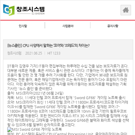
인사말
사업분야
공지사항
[뉴스줌인] CPU 사양에서 말하는 ‘코어’와 ‘쓰레드’의 차이는?
창조시스템
2021.06.25
|
HIT 1233
[IT동아 김영우 기자] IT동아 편집부에는 하루에만 수십 건을 넘는 보도자료가 온다.
대부분 새로운 제품, 혹은 서비스 출시 관련 소식이다. IT동아는 이 중에 독자들에게
도움이 될 만한 것 몇 개를 추려 기사화를 한다. 다만, 기업에서 보내준 보도자료 원
문에는 전문 용어, 혹은 해당기업에서만 쓰는 독자적인 용어가 다수 포함되기 마련
이다. 이런 용어에 익숙하지 않은 독자를 위해 IT동아는 보도자료를 해설하는 기획
기사인 '뉴스 줌인'을 준비했다.
출처: MSI코리아(2021년 06월 24일)
제목: MSI, 11세대 인텔 코어 프로세서 탑재 'Sword GF66' 게이밍 노트북 출시
요약: MSI코리아가 최신 11세대 인텔 코어 i7-11800H 프로세서(코드명 타이거레
이크-H)를 탑재한 ‘Sword GF66’ 게이밍 노트북을 출시했다. 탑재된 코어 i7-
11800H 프로세서는 8코어 16쓰레드를 갖췄으며 10nm 공정 기반의 윌로우코브
아키텍처를 적용했다. 또한 엔비디아 지포스 RTX 30 시리즈 그래픽을 탑재해 사실
적인 레이트레이싱 그래픽을 구현한다. Sword GF66은 블랙과 화이트 색상을 선택
할 수 있으며 6월 말부터 순차적으로 출고된다.
해설: PC 시스템의 두뇌인 CPU(Central Processing Unit, 중앙처리장치)는 마이