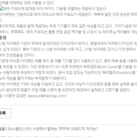
입력을 대체하는 데에 사용할 수 있다.
아이맥에는 기본적으로 매직 마우스와 매직 키보드가 제공된다. 맥북에 달린 것과 비슷한 트
다.
특이하게도 제품과 함께 제공되는 주변 기기들이 모두 같은 색상을 띠고 있다. 기자가 받은 아
마우스, 트랙패드, 매직 키보드는 물론 전원 공급 케이블 및 USB-C to 라이트닝 케이블의 
총평
신형 아이맥은 기존의 무채색 일색이었던 디자인에서 벗어나, 형형색색의 미려한 디자인과 개
수 있게 되었다. 특히 기존의 21.5형 아이맥은 너무 작고, 27형 아이맥은 크기나 가격 면
맥이 안성맞춤일 것이다.
기존에 아이폰·아이패드·애플 워치 등 애플 기기를 많이 사용하고 있고, 특히 맥북 등을 사용
을 추천할 수 있겠다. 다만 프로세서가 M1으로 바뀌면서 부트캠프(Boot Camp)를 이용할 
는 사람이라면 추천하기 어렵게 되었다. 문서 작업 정도는 가상머신인 패러렐즈(Parallels)
낮아 게임을 돌리기에는 부적합하기 때문이다.
이번 아이맥은 7개의 색상을 지원하고 있고, 각각의 색상이 사진으로만 봤을 때와 실제로 볼 때
상이 본인에게 맞을지 직접 애플 스토어 등 오프라인 매장에서 살펴보고 고르기를 권한다.
글 / IT동아 김대은 (
daeeun@itdonga.com
)
목록
글 |
[뉴스줌인] CPU 사양에서 말하는 ‘코어’와 ‘쓰레드’의 차이는?