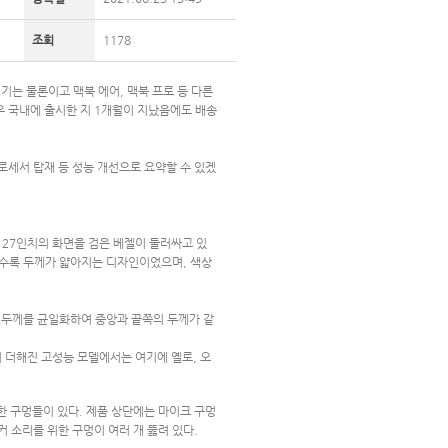
조회
1178
기기는 물론이고 맥북 에어, 맥북 프로 등 다른
우 국내에 출시한 지 1개월이 지났음에도 배송
로세서 탑재 등 성능 개선으로 요약할 수 있겠
는 27인치의 화면을 검은 베젤이 둘러싸고 있
갈수록 두께가 얇아지는 디자인이었으며, 색상
의 두께를 균일화하여 중앙과 끝쪽의 두께가 같
이 더해진 고성능 모델에서는 여기에 옐로, 오
한 구멍들이 있다. 제품 상단에는 마이크 구멍
커 소리를 위한 구멍이 여러 개 뚫려 있다.