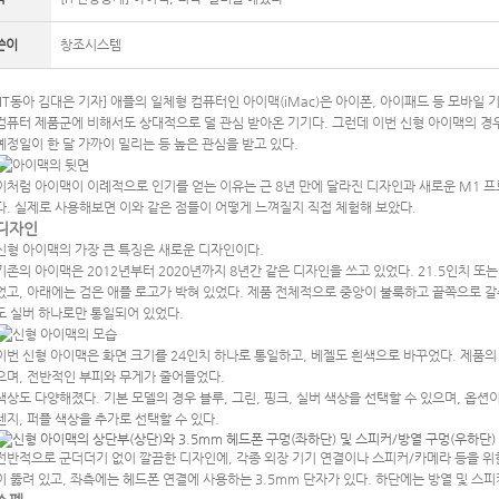
쓴이
창조시스템
[IT동아 김대은 기자] 애플의 일체형 컴퓨터인 아이맥(iMac)은 아이폰, 아이패드 등 모바일 
컴퓨터 제품군에 비해서도 상대적으로 덜 관심 받아온 기기다. 그런데 이번 신형 아이맥의 경
예정일이 한 달 가까이 밀리는 등 높은 관심을 받고 있다.
이처럼 아이맥이 이례적으로 인기를 얻는 이유는 근 8년 만에 달라진 디자인과 새로운 M1 프
다. 실제로 사용해보면 이와 같은 점들이 어떻게 느껴질지 직접 체험해 보았다.
디자인
신형 아이맥의 가장 큰 특징은 새로운 디자인이다.
기존의 아이맥은 2012년부터 2020년까지 8년간 같은 디자인을 쓰고 있었다. 21.5인치 또
었고, 아래에는 검은 애플 로고가 박혀 있었다. 제품 전체적으로 중앙이 불룩하고 끝쪽으로 
도 실버 하나로만 통일되어 있었다.
이번 신형 아이맥은 화면 크기를 24인치 하나로 통일하고, 베젤도 흰색으로 바꾸었다. 제품
으며, 전반적인 부피와 무게가 줄어들었다.
색상도 다양해졌다. 기본 모델의 경우 블루, 그린, 핑크, 실버 색상을 선택할 수 있으며, 옵션
렌지, 퍼플 색상을 추가로 선택할 수 있다.
전반적으로 군더더기 없이 깔끔한 디자인에, 각종 외장 기기 연결이나 스피커/카메라 등을 위
이 뚫려 있고, 좌측에는 헤드폰 연결에 사용하는 3.5mm 단자가 있다. 하단에는 방열 및 스피