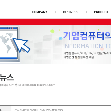
목
[IT신상공개] 아이맥, 더욱 ‘컬러풀’해졌다