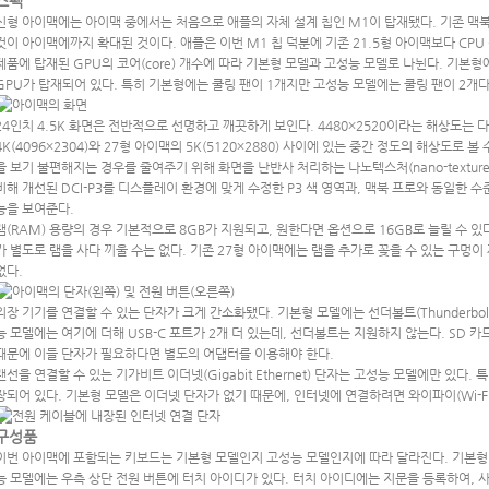
스펙
신형 아이맥에는 아이맥 중에서는 처음으로 애플의 자체 설계 칩인 M1이 탑재됐다. 기존 맥북
것이 아이맥에까지 확대된 것이다. 애플은 이번 M1 칩 덕분에 기존 21.5형 아이맥보다 CPU
제품에 탑재된 GPU의 코어(core) 개수에 따라 기본형 모델과 고성능 모델로 나뉜다. 기본형
GPU가 탑재되어 있다. 특히 기본형에는 쿨링 팬이 1개지만 고성능 모델에는 쿨링 팬이 2개다
24인치 4.5K 화면은 전반적으로 선명하고 깨끗하게 보인다. 4480×2520이라는 해상도는 다
4K(4096×2304)와 27형 아이맥의 5K(5120×2880) 사이에 있는 중간 정도의 해상도로
을 보기 불편해지는 경우를 줄여주기 위해 화면을 난반사 처리하는 나노텍스처(nano-texture
비해 개선된 DCI-P3를 디스플레이 환경에 맞게 수정한 P3 색 영역과, 맥북 프로와 동일한 수
능을 보여준다.
램(RAM) 용량의 경우 기본적으로 8GB가 지원되고, 원한다면 옵션으로 16GB로 늘릴 수 있
가 별도로 램을 사다 끼울 수는 없다. 기존 27형 아이맥에는 램을 추가로 꽂을 수 있는 구멍
없다.
외장 기기를 연결할 수 있는 단자가 크게 간소화됐다. 기본형 모델에는 선더볼트(Thunderbolt
능 모델에는 여기에 더해 USB-C 포트가 2개 더 있는데, 선더볼트는 지원하지 않는다. SD 카드
때문에 이들 단자가 필요하다면 별도의 어댑터를 이용해야 한다.
랜선을 연결할 수 있는 기가비트 이더넷(Gigabit Ethernet) 단자는 고성능 모델에만 있다
장되어 있다. 기본형 모델은 이더넷 단자가 없기 때문에, 인터넷에 연결하려면 와이파이(Wi-Fi
구성품
이번 아이맥에 포함되는 키보드는 기본형 모델인지 고성능 모델인지에 따라 달라진다. 기본형 
능 모델에는 우측 상단 전원 버튼에 터치 아이디가 있다. 터치 아이디에는 지문을 등록하여, 