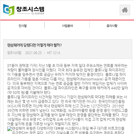
인사말
사업분야
공지사항
랜섬웨어에 당했다면 어떻게 해야 할까?
창조시스템
2021.06.25
|
HIT 1214
[IT동아 권택경 기자] 지난 5월 초 미국 동부 지역 일대 주유소에는 연료를 채우려는
차량이 몰려들며 장사진을 이뤘다. 미국 최대 송유관 업체인 콜로니얼 파이프라인
이 가동을 멈추면서 연료 공급난 우려가 커지며 빚어진 풍경이었다. 콜로니얼 파이
프라인이 가동을 멈춘 이유는 다름 아닌, 랜섬웨어(Ransomware) 공격 때문이었
다. 미국 동부해안 지역으로 가는 연료 공급을 절반 가까이 책임지는 업체가 사이버
공격으로 마비된 것이다. 콜로니얼 파이프라인은 복구를 위해 해커에게 440만 달러
(약 50억 원)를 지불해야 했다.
콜로니얼 파이프라인 사건처럼 개인이나 기업이 랜섬웨어로 막대한 피해를 보는 사
례는 최근 몇 년 사이 급증하고 있다. 먼 외국 얘기만은 아니다. 한국인터넷진흥원
(KISA)에 따르면 지난해 국내 랜섬웨어 피해 신고 건수는 127건이었다. 2019년
39건에 비하면 3배가 넘는다. NC백화점, 뉴코아아울렛 등을 운영 중인 이랜드그룹
도 지난해 말 랜섬웨어 공격을 받아 일부 매장이 운영을 중단하는 피해를 봤다. 지난
16일에는 국내 유명 PC 수리업체 소속 수리기사들이 직접 고객 업체 PC에 랜섬웨
어를 설치해 돈을 가로챈 사실이 적발되기도 했다.