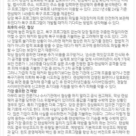
노 모어 랜섬에 암호화된 파일을 업로드하거나, 랜섬웨어 감염 화면에 나타난 이메
일, 웹사이트 주소, 비트코인 주소 등을 입력하면 랜섬웨어 종류를 분석해준다. 복
구 프로그램이 있다면 무료로 내려받아서 이용할 수 있다. 2021년 6월 24일 기준
랜섬웨어 149종의 복구 프로그램을 제공한다.
당장 복구 프로그램이 없더라도 암호화된 파일을 저장장치에 따로 안전하게 보관해
두었다가 복구 프로그램이 개발될 때까지 기다리는 방법도 생각해볼 수 있다.
최후의 수단, 협상
백업해 놓은 파일도 없고, 복구 프로그램도 없는데 당장 필요한 귀중한 파일이라면
어쩔 수 없이 해커와 협상해 복구 비용을 지불하는 걸 고려해야 할 수도 있다. 그러
나 정말로 불가피한 상황이 아니라면 해커와 협상은 하지 않기를 권한다. 합법적 거
래가 아니라 법적 보호를 받을 수 없는 데다가 해커 요구에 응하더라도 파일을 복구
할 수 있다는 보장이 없기 때문이다.
막상 협상에 응하면 대부분 추가 비용을 요구받거나, ‘손쉬운 먹잇감’으로 인식돼 추
가 공격을 받을 가능성만 높아진다. 실제로 보안기술 업체 사이버리즌이 세계 7개국
보안 전문가 1,263명을 대상으로 설문 조사를 진행한 결과 랜섬웨어 공격을 당한
후 피해 비용을 지불한 기업 중 80%가 2차 공격을 당했다.
그러니 가급적 직접 해커와 협상하기보다는 관련 기관에 신고해 도움을 받거나 전문
복구기관에 의뢰해 복구를 시도하길 권한다. 랜섬웨어에 감염된 화면이나 암호화된
파일 화면 등을 캡처해 증거를 남긴 후 한국인터넷진흥원 사이버민원센터, 경찰청
사이버안전국에 신고하면 초기대응 지원을 받아 추가 피해를 막을 수 있다.
가장 중요한 건 예방
아무리 보안 전문가나 수사기관에서 협상을 하지 말라고 공식 권고해도, 막상 랜섬
웨어 공격을 당하면 다소 위험부담이 있더라도 몸값을 지불할 수밖에 없는 상황인
경우도 많다. 특히 기업들은 더욱 그렇다. 당장 운영이 정상화되지 않으면 기업이 존
폐 기로에 서기도 한다. 피해 사실이 알려지는 것 자체가 커다란 리스크가 되기도 한
다. 많은 기업이 피해 사실을 쉬쉬하면서 거금을 지불하는 이유다. 그러나 이렇게 협
상에 응하는 사례가 늘어나면 늘어날수록 랜섬웨어는 더 기승을 부릴 수밖에 없다.
결국 가장 중요한 건 랜섬웨어에 걸리지 않도록 예방을 철저히 하는 것이다. 랜섬웨
어도 결국 악성코드의 한 유형일 뿐이므로, 예방법도 기본적으로 악성코드 예방법
과 같다. 윈도 운영체제와 백신 등 보안 프로그램을 항상 최신 버전으로 유지해야 한