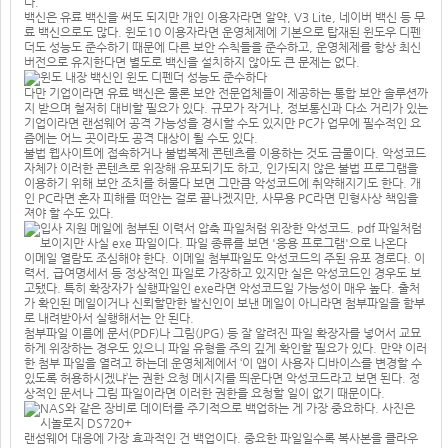
다.
백신은 유료 백신을 써도 되지만 개인 이용자라면 알약, V3 Lite, 네이버 백신 등 무
료 백신으로도 많다. 윈도10 이용자라면 운영체제에 기본으로 탑재된 윈도우 디펜
더도 성능도 준수하기 때문에 다른 보안 수칙들을 준수하고, 운영체제를 항상 최신
버전으로 유지한다면 별도로 백신을 설치하지 않아도 큰 문제는 없다.
다만 기업이라면 유료 백신은 물론 보안 전문업체들이 제공하는 통합 보안 솔루션까
지 받으며 철저히 대비할 필요가 있다. 규모가 작거나, 정보통신과 다소 거리가 있는
기업이라면 랜섬웨어 공격 가능성을 경시할 수도 있지만 PC가 업무에 필수적인 요
즘에는 어느 곳이라도 공격 대상이 될 수도 있다.
불법 웹사이트에 접속하거나 불법복제 콘텐츠를 이용하는 것도 금물이다. 악성코드
자체가 이러한 콘텐츠로 위장해 유포되기도 하고, 인가되지 않은 불법 프로그램을
이용하기 위해 보안 조치를 허물다 보면 그만큼 악성코드에 취약해지기도 한다. 개
인 PC라면 혼자 피해를 떠안는 걸로 끝나겠지만, 사무용 PC라면 민형사상 책임을
져야 할 수도 있다.
이메일 열람도 조심해야 한다. 이메일 첨부파일도 악성코드의 주된 유포 경로다. 이
력서, 급여명세서 등 정상적인 파일로 가장하고 있지만 실은 악성코드인 경우도 보
고됐다. 특히 확장자가 실행파일인 exe라면 악성코드일 가능성이 매우 높다. 출처
가 확인된 메일이거나 신뢰할만한 발신인이 보낸 메일이 아니라면 첨부파일을 함부
로 내려받아서 실행해서는 안 된다.
첨부파일 이름에 문서(PDF)나 그림(JPG) 등 잘 알려진 파일 확장자를 넣어서 교묘
하게 위장하는 경우도 있으니 파일 유형을 주의 깊게 확인할 필요가 있다. 만약 이러
한 첨부 파일을 열려고 하는데 운영체제에서 ‘이 앱이 사용자 디바이스를 변경할 수
있도록 허용하시겠냐’는 권한 요청 메시지를 띄운다면 악성코드라고 보면 된다. 정
상적인 문서나 그림 파일이라면 이러한 권한을 요청할 일이 없기 때문이다.
랜섬웨어 대응에 가장 효과적인 건 백업이다. 중요한 파일일수록 복사본을 클라우