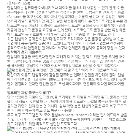
랜섬웨어는 컴퓨터를 마비시키거나 데이터를 암호화해 사용할 수 없게 한 뒤 이를
복구해주는 대가로 금전을 요구하는 악성코드를 말한다. 컴퓨터를 인질 삼아 몸값
(Ransom)을 요구한다는 의미에서 랜섬웨어라는 이름이 붙었다. 첫 등장은 1989
년까지 거슬러 올라가지만 지금과 같은 랜섬웨어 형태가 본격적으로 기승을 부린 건
비트코인 등장 이후다. 익명성이 보장되는 비트코인 특성상 추적이 쉽지 않아 범죄
자들이 안심하고 몸값을 요구할 수 있게 됐다. 비트코인으로 몸값을 받는 특성 때문
에 비트코인 등 암호화폐 가치가 높아질수록 더 기승을 부리는 경향도 있다.
최근 랜섬웨어 공격은 이전보다 정교하고 조직화되어 많은 몸값을 받아낼 수 있는
기업이나 공공기관에 집중된다. 그렇다고 해서 개인이나 작은 기업들은 랜섬웨어
공격으로부터 안전해진 건 아니다. 누구나 언제든지 랜섬웨어 공격에 당할 수 있다.
침착하게 초기 대응부터
랜섬웨어 감염을 확인했다면 먼저 피해가 더 커지는 걸 막기 위한 긴급 조치를 해야
한다. 만약 PC에 연결된 USB 저장장치나 외장 하드디스크 등이 있다면 즉시 연결
을 해제한다. 랜섬웨어가 이러한 외부 저장장치로도 확산할 수 있기 때문이다.
마찬가지 이유로 랜섬웨어에 감염된 컴퓨터는 인터넷 연결을 차단해야 한다. 랜섬
웨어가 내부망을 타고 같은 네트워크에 연결된 다른 기기로도 퍼질 수도 있다. 유선
랜이 연결되어 있다면 랜선을 뽑고, 무선 와이파이에 연결되어 있다면 와이파이를
끈다.
암호화된 파일 복구는 어떻게?
만약 백업해둔 파일이 있다면 PC를 초기화한 후 파일을 복구하면 된다. 문제는 백업
을 미처 해놓지 않았을 때다. 랜섬웨어에 의해 암호화된 파일을 복구하기는 매우 힘
들지만 가망이 전혀 없는 건 아니다. 일부 악명 높은 랜섬웨어들은 무료 복구 프로그
램이 나왔기 때문에 어느 정도 복구가 가능하다.
무료 복구 프로그램은 ‘노 모어 랜섬(No More Ransom)’이라는 웹사이트에서 받을
수 있다. 세계 각국 사법기관과 보안기술 업체 등이 참여해 랜섬웨어 피해를 최소화
하고 예방하기 위한 목적으로 설립한 프로젝트다.