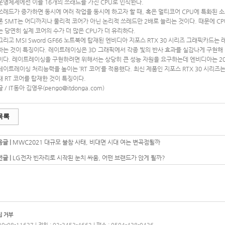
운영체제에선 이를 16개의 쓰래드를 가진 CPU로 인식한다.
쓰레드가 증가하면 동시에 여러 작업을 동시에 하고자 할 때, 혹은 멀티코어 CPU에 특화된 소
론 SMT는 어디까지나 물리적 코어가 아닌 논리적 쓰레드만 2배로 늘리는 것이다. 때문에 CP
는 당연히 실제 코어의 수가 더 많은 CPU가 더 유리하다.
그리고 MSI Sword GF66 노트북에 탑재된 엔비디아 지포스 RTX 30 시리즈 그래픽카드는 레이
하는 것이 특징이다. 레이트레이싱은 3D 그래픽에서 각종 빛의 반사 효과를 실감나게 구현
이다. 레이트레이싱을 구현하려면 위해서는 상당히 큰 성능 자원을 요구하는데 엔비디아는 201
레이트레이싱 처리능력을 높이는 ‘RT 코어’를 적용했다. 최신 제품인 지포스 RTX 30 시리
대 RT 코어를 탑재한 것이 특징이다.
글 / IT동아 김영우(
pengo@itdonga.com
)
목록
글 |
MWC2021 대규모 불참 사태, 비대면 시대 여는 변곡점될까
글 |
LG전자 빈자리로 시작된 눈치 싸움, 어떤 브랜드가 앉게 될까?