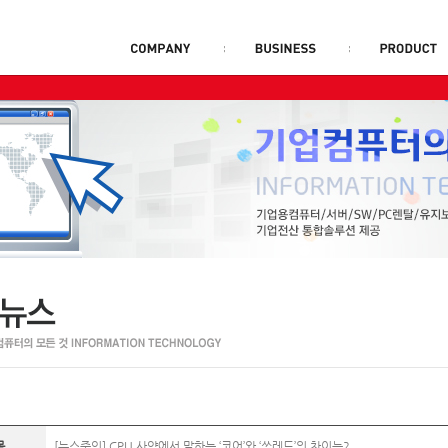
목
[뉴스줌인] CPU 사양에서 말하는 ‘코어’와 ‘쓰레드’의 차이는?