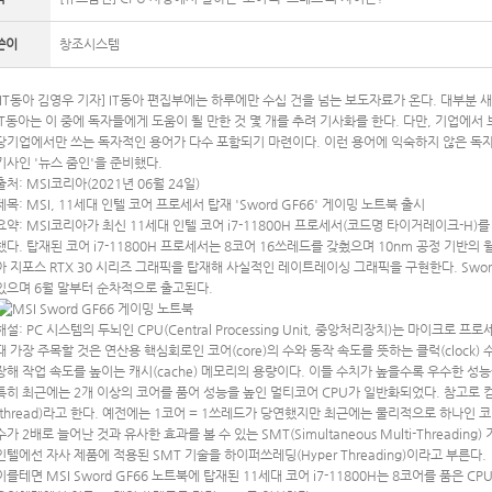
쓴이
창조시스템
[IT동아 김영우 기자] IT동아 편집부에는 하루에만 수십 건을 넘는 보도자료가 온다. 대부분 
IT동아는 이 중에 독자들에게 도움이 될 만한 것 몇 개를 추려 기사화를 한다. 다만, 기업에서
당기업에서만 쓰는 독자적인 용어가 다수 포함되기 마련이다. 이런 용어에 익숙하지 않은 독자
기사인 '뉴스 줌인'을 준비했다.
출처: MSI코리아(2021년 06월 24일)
제목: MSI, 11세대 인텔 코어 프로세서 탑재 'Sword GF66' 게이밍 노트북 출시
요약: MSI코리아가 최신 11세대 인텔 코어 i7-11800H 프로세서(코드명 타이거레이크-H)를 
했다. 탑재된 코어 i7-11800H 프로세서는 8코어 16쓰레드를 갖췄으며 10nm 공정 기반
아 지포스 RTX 30 시리즈 그래픽을 탑재해 사실적인 레이트레이싱 그래픽을 구현한다. Swor
있으며 6월 말부터 순차적으로 출고된다.
해설: PC 시스템의 두뇌인 CPU(Central Processing Unit, 중앙처리장치)는 마이크로
때 가장 주목할 것은 연산용 핵심회로인 코어(core)의 수와 동작 속도를 뜻하는 클럭(clock)
장해 작업 속도를 높이는 캐시(cache) 메모리의 용량이다. 이들 수치가 높을수록 우수한 성능
특히 최근에는 2개 이상의 코어를 품어 성능을 높인 멀티코어 CPU가 일반화되었다. 참고로
(thread)라고 한다. 예전에는 1코어 = 1쓰레드가 당연했지만 최근에는 물리적으로 하나인 
수가 2배로 늘어난 것과 유사한 효과를 볼 수 있는 SMT(Simultaneous Multi-Threadi
인텔에선 자사 제품에 적용된 SMT 기술을 하이퍼쓰레딩(Hyper Threading)이라고 부른다.
이를테면 MSI Sword GF66 노트북에 탑재된 11세대 코어 i7-11800H는 8코어를 품은